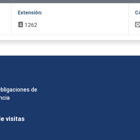
Extensión:
C
1262
Obligaciones de
ncia
 visitas