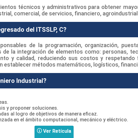
ientos técnicos y administrativos para obtener mayor c
rial, comercial, de servicios, financiero, agroindustria
 egresado del ITSSLP, C?
ponsables de la programación, organización, pues
és de la integración de elementos como: personas, tec
iento y calidad, reduciendo sus costos y respetando
 establecer métodos matemáticos, logísticos, financie
niero Industrial?
eas.
sis y proponer soluciones.
adas al logro de objetivos de manera eficaz.
nzada en el ámbito computacional, mecánico y eléctrico.
Ver Retícula