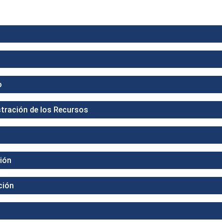
o
tración de los Recursos
ión
ción