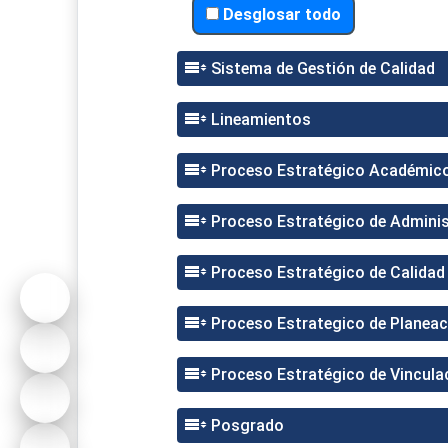
Desglosar todo
Sistema de Gestión de Calidad
Lineamientos
Proceso Estratégico Académic
Proceso Estratégico de Adminis
Proceso Estratégico de Calidad
Proceso Estrategico de Planeac
Proceso Estratégico de Vincula
Posgrado