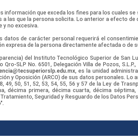
as información que exceda los fines para los cuales se
 a las que la persona solicita. Lo anterior a efecto de 
e y no excesiva.
los datos de carácter personal requerirá el consentim
ción expresa de la persona directamente afectada o de s
arencia) del Instituto Tecnológico Superior de San Luis
ro-SLP No. 6501, Delegación Villa de Pozos, S.L.P., Ed
rencia@tecsuperiorslp.edu.mx
, es la unidad administr
cción y Oposición (ARCO) de sus datos personales. L
8, 49, 50, 51, 52, 53, 54, 55, 56 y 57 de la Ley de Tra
ima, décima primera, décima cuarta, décima séptima
, Tratamiento, Seguridad y Resguardo de los Datos Per
".