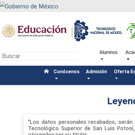
Alumnos
Aca
Conócenos
Admisión
Oferta E
Leyen
"Los datos personales recabados, serán p
Tecnológico Superior de San Luis Potosí, C
otorgados por su titular.