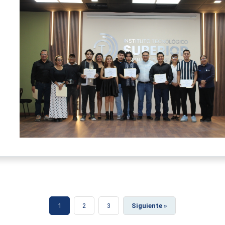
1
2
3
Siguiente »