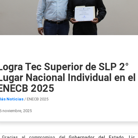
Logra Tec Superior de SLP 2°
Lugar Nacional Individual en el
ENECB 2025
ás Noticias
/ ENECB 2025
6 noviembre, 2025
Gracias al compromiso del
Gobernador del Estado, Lic.