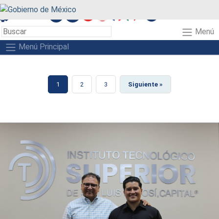
A+
A-
A
Menú
Menú Principal
1
2
3
Siguiente »